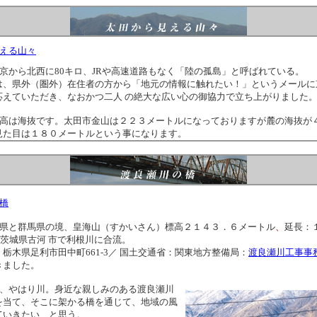
える山々
京から北西に80キロ、JRや高速道路もなく「陸の孤島」と呼ばれている。
は、県外（圏外）在住者の方から「地元の情報に触れたい！」というメールに
応えていただき、なおかつ二人 の絶大な広い心の御協力で立ち上がりました
高は海抜です。太田市金山は２２３メートルになっておりますが麓の海抜が
見た目は１８０メートルという事になります。
橋
県と群馬県の境、皇海山（すかいさん）標高２１４３．６メートル
、
延長：
茨城県古河 市で利根川に合流。
栃木県足利市田中町661-3／ 国土交通省：関東地方整備局：
渡良瀬川工事事
きました。
、やはり川。身近な親しみのある渡良瀬川
を当て、そこに架かる橋を通じて、地域の風
ていきたい、と思う。