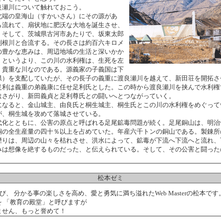
瀬川について触れておこう。
端の皇海山（すかいさん）にその源があ
ら流れて、扇状地に肥沃な大地を誕生させ、
。そして、茨城県古河市あたりで、坂東太郎
利根川と合流する。その長さは約百六キロメ
の豊かな恵みは、周辺地域の生活と深いかか
。というより、この川の水利権は、生死を左
、貴重な川なのである。源義家の子義国は下
県）を支配していたが、その長子の義重に渡良瀬川を越えて、新田荘を開拓さ
足利は義重の弟義康に任せ足利氏とした。この時から渡良瀬川を挟んで水利権
はさがり、新田義貞と足利尊氏との闘いへとつながっていく。
なると、金山城主、由良氏と桐生城主、桐生氏とこの川の水利権をめぐって
が、桐生城を攻めて落城させている。
化とともに、公害の原点と呼ばれる足尾鉱毒問題が続く。足尾銅山は、明治
銅の全生産量の四十％以上を占めていた。年産六千トンの銅山である。製錬所
煙りは、周辺の山々を枯れさせ、洪水によって、鉱毒が下流へ下流へと流れ、
みは想像を絶するものだった、と伝えられている。そして、その公害と闘った
。
松本ゼミ
び、 分かる事の楽しさを高め、愛と勇気に満ち溢れたWeb Masterの松本です
を 「教育の殿堂」と呼びますが
ません、もっと誉めて！