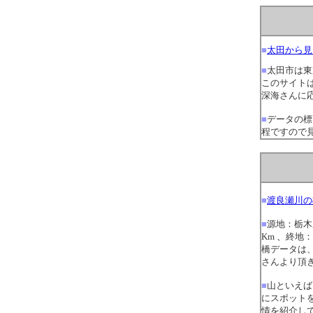
■
太田から見
■
太田市は東
このサイト
深海さんに
■
データの標
程ですので
■
渡良瀬川の
■
源地：
栃木
Km
、
終地：
橋データは、
さんより頂
■
山といえば
にスポット
情を紹介し