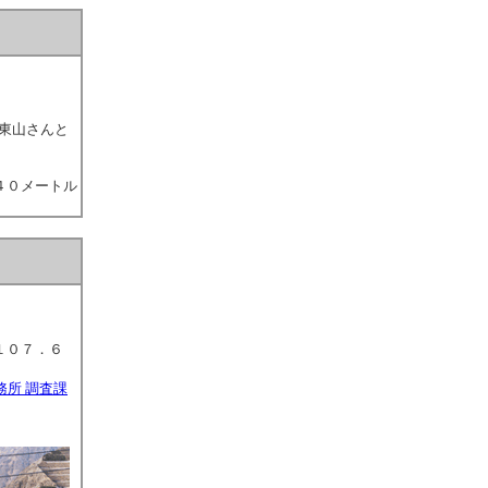
東山さんと
。
４０メートル
１０７．６
務所 調査課