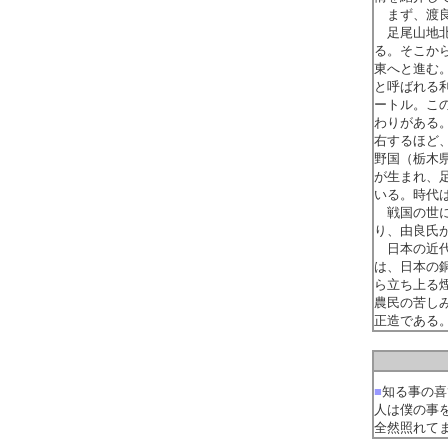
まず、渡良
足尾山地北
る。そこか
東へと進む
と呼ばれる
ートル。こ
わりがある
右するほど
野国（栃木
が生まれ、
いる。時代
戦国の世に
り、由良氏
日本の近代
は、日本の
ら立ち上る
農民の苦し
正造である
■
知る事の喜
人は僕の事
全然照れて