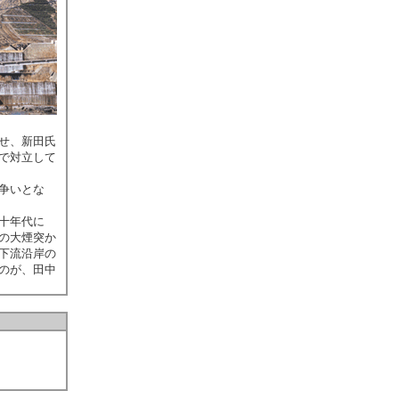
せ、新田氏
で対立して
争いとな
十年代に
の大煙突か
下流沿岸の
のが、田中
。