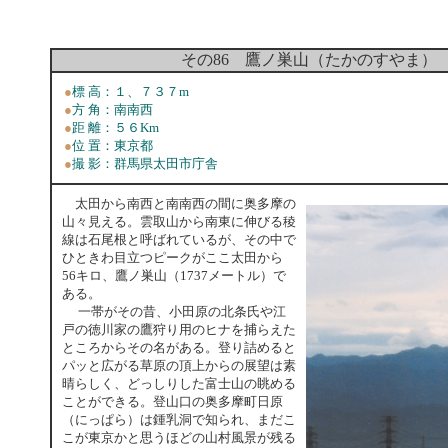
その86
鷹ノ巣山（たかのすやま）
●
標 高：１、７３７m
●
方 角：南南西
●
距 離：５６Km
●
位 置：
東京都
●
撮 影：群馬県太田市庁舎
太田から南西と南南西の間に奥多摩の
山々見える。雲取山から南東に伸びる稜
線は石尾根と呼ばれているが、その中で
ひときわ目立つピークがここ太田から
56キロ、鷹ノ巣山（1737メートル）で
ある。
一帯がその昔、小田原の北条氏や江
戸の徳川家の鷹狩り用のヒナを捕らえた
ところからその名がある。登り詰めると
パッと広がる草原の頂上からの展望は素
晴らしく、どっしりした富士山の眺める
ことができる。登山口の奥多摩町日原
（にっぱら）は鍾乳洞で知られ、まだこ
こが東京かと思うほどの山村風景が残る