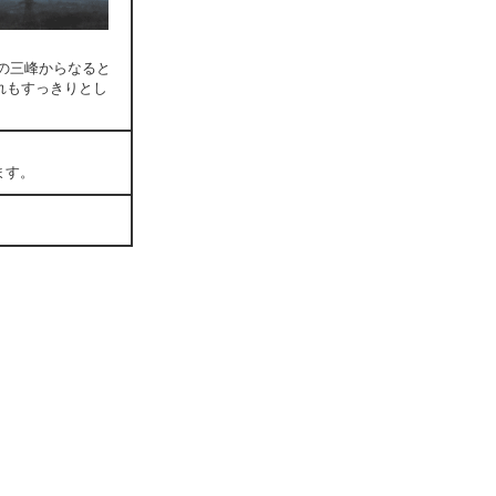
異の三峰からなると
れもすっきりとし
ます。