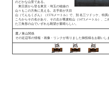
のどかな山里である。
東日原から登る東京・埼玉の稜線の
山々もこの方角に見える。左手前が天目
山（てんもくざん）（1576メートル）で、別 名三ツドッケ、特
ころからその名があり、その左が蕎麦粒山（1473メートル）、こ
た三角形の山でいずれも眺望が素晴らしい。
鷹ノ巣山関係
その近辺等の情報・画像・リンクが有りました御投稿をお願いし